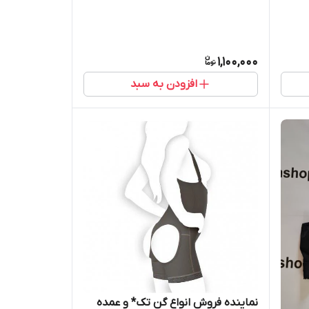
1,100,000
افزودن به سبد
نماینده فروش انواع گن تک* و عمده