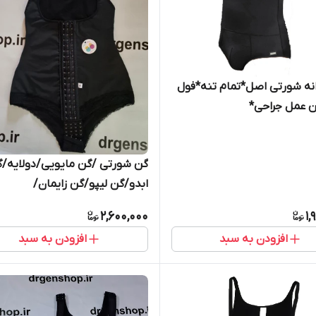
نه شورتی اصل*تمام تنه*فول
ن عمل جراحی*
گن شورتی /گن مایویی/دولایه/
ابدو/گن لیپو/گن زایمان/
ضدحساسیت *خارجی*
2,600,000
1,
افزودن به سبد
افزودن به سبد