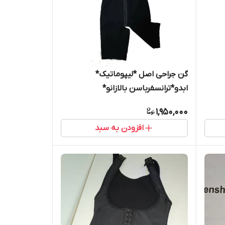
گن جراحی اصل *لیپوماتیک*
ابدو*ترانسفرباسن بالازانو*
1,950,000
افزودن به سبد