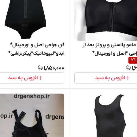
امو پلاستی و پروتز بعد از
گن جراحی اصل و اورجینال*
حی *اصل و اورجینال*
ابدو*لیپوماتیک*پیکرتراشی*
15
%
1,850,000
1,
افزودن به سبد
افزودن به سبد