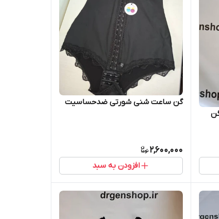
گن ساعت شنی شورتی ضدحساسیت
گن
2,600,000
افزودن به سبد