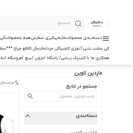
دسته‌بندی محصولات
خانه
پیگیری سفارش
همه محصولات
گن 
گن ساعت شنی آنچری کلمبیا
گن مردانه
ارسال کالا
الو جراح ***
سفا
همکاری ما؛ با کلینیک زیبایی/ باشگاه /مزون /پیچ /فروشگاه /ب
ماردین لاوین
مرتب‌سازی
جستجو در نتایج
دسته‌بندی
ماردین لاوین