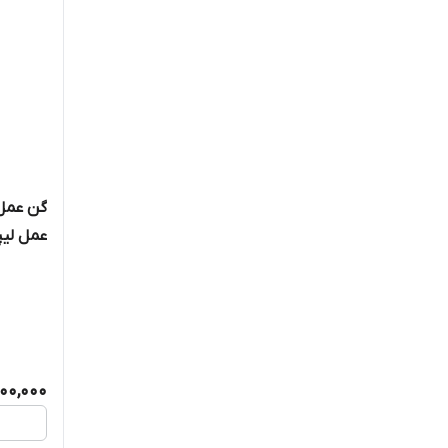
گن عمل 
عمل لیپ
ضمانت
400,000