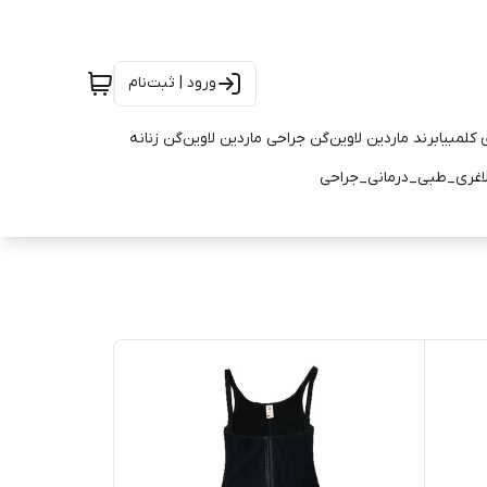
ورود | ثبت‌نام
 کلمبیا
برند ماردین لاوین
گن جراحی ماردین لاوین
گن زنانه
اغری_طبی_درمانی_جراحی