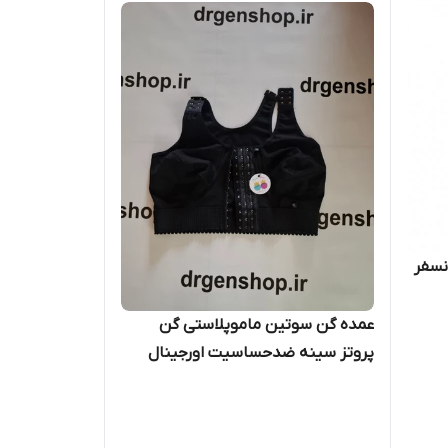
نسفر
عمده گن سوتین ماموپلاستی گن
پروتز سینه ضدحساسیت اورجینال
کد1030