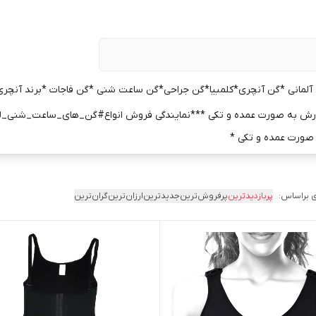
آلمانی *
گن آنچری*کلمبیا*
گن جراحی*
گن ساعت شنی *
گن فاجات *
برند آنچری
رش به صورت عمده و تکی ***
نمایندگی فروش انواع#گن_های_ساعت_شنی_ل
ه صورت عمده و تکی *
 براساس:
پربازدیدترین
پرفروش‌ترین
جدیدترین
ارزان‌ترین
گران‌ترین