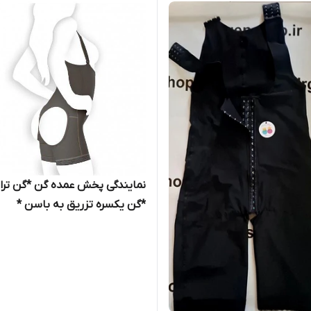
نمایندگی پخش عمده گن *گن ترا
*گن یکسره تزریق به باسن *