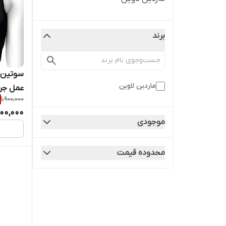
برند
سوتین م
ماردین لاوین
عمل جرا
1,900,000
600,000
موجودی
محدوده قیمت