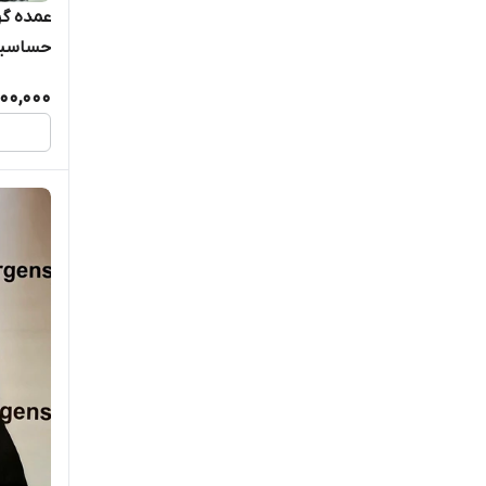
عمده گن
حساسیت ک
300,000