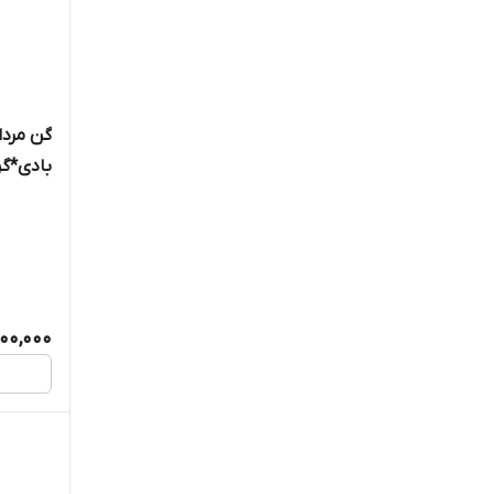
گن مردا
بادی*گ
900,000