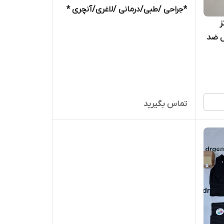
*جراحی /طبی/درمانی /لاغری/آنچری *
ه پروتز
جینال ضد
تماس بگیرید