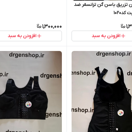
 تزریق باسن گن ترانسفر ضد
د1020
1,300,000
1,
افزودن به سبد
افزودن به سبد