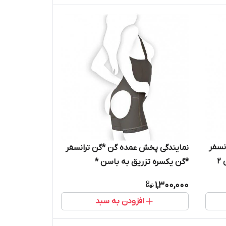
نسفر
نمایندگی پخش عمده گن *گن ترانسفر
2
*گن یکسره تزریق به باسن *
1,300,000
افزودن به سبد