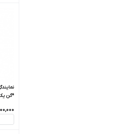
نمایندگ
*گن یکس
300,000