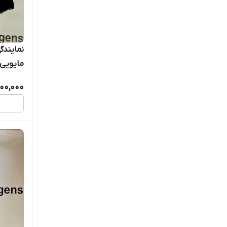
نمایندگ
مایویی 
200,000