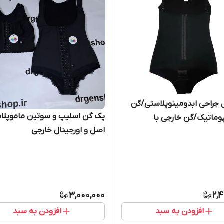
جراحی ابدومینوپلاستی/گن
پک گن اسلیپ و سوتین ماموپلا
وماتیک/گن خارجی با
اصل و اورجینال خارجی
*ضدحساسیت *
3,000,000
2,
افزودن به سبد
افزودن به سبد