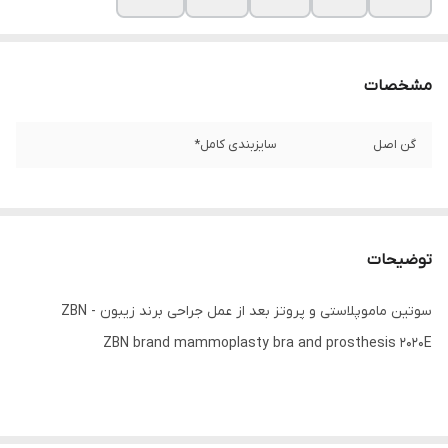
مشخصات
گن اصل
سایزبندی کامل*
توضیحات
سوتین ماموپلاستی و پروتز بعد از عمل جراحی برند زیبون - ZBN
ZBN brand mammoplasty bra and prosthesis 2020E
کمپانی Z.B.N کمپانی آلمانی تولید کننده انواع گن های لاغری و بعد از