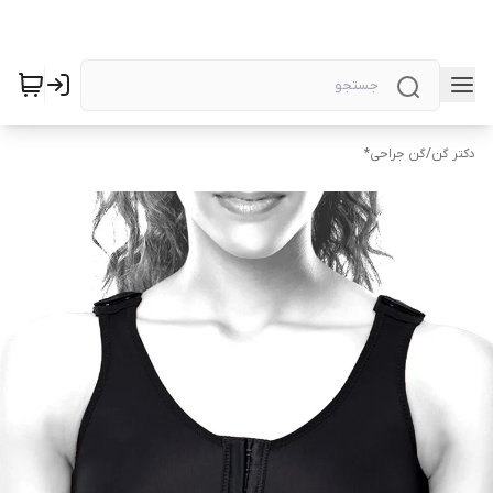
دکتر گن
/
گن جراحی*