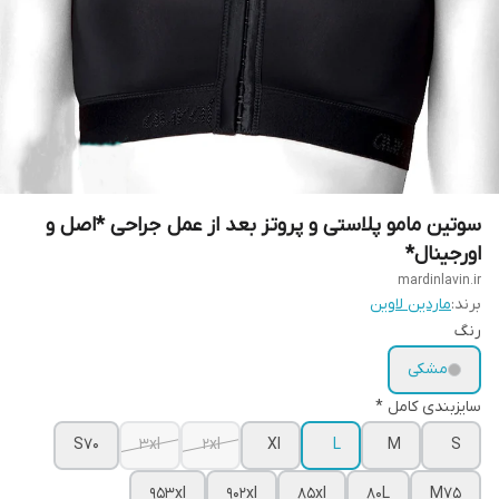
سوتین مامو پلاستی و پروتز بعد از عمل جراحی *اصل و
اورجینال*
mardinlavin.ir
برند:
ماردین لاوین
رنگ
مشکی
سایزبندی کامل *
S70
3xl
2xl
Xl
L
M
S
953xl
902xl
85xl
80L
M75