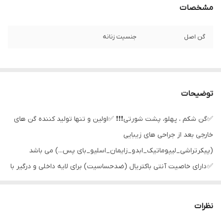
مشخصات
گن اصل
جنسیت زنانه
توضیحات
✅گن شکم ، پهلو، پشت شورتی❗❗❗ ✅اولین و تنها تولید کننده گن های
خارجی بعد از جراحی های زیبایی
(پیکرتراشی_لیپوماتیک_ابدو_زایمان_اسلیو_بای پس...) می باشد
✅ دارای خاصیت آنتی باکتریال (ضدحساسیت) برای لایه داخلی و درگیر با
پوست بدن ✅دارای قزن قسمت جلو جهت تغییر سایز ✅دارای قزن
قسمت فاق جهت سرویس ✅دارای رکابی با بند های قابل تنظیم و
نظرات
متناسب با سایز فرد ✅دارای طراحی متناسب جهت پوشش نواحی : شکم–