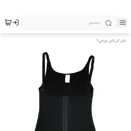
دکتر گن
/
گن جراحی*