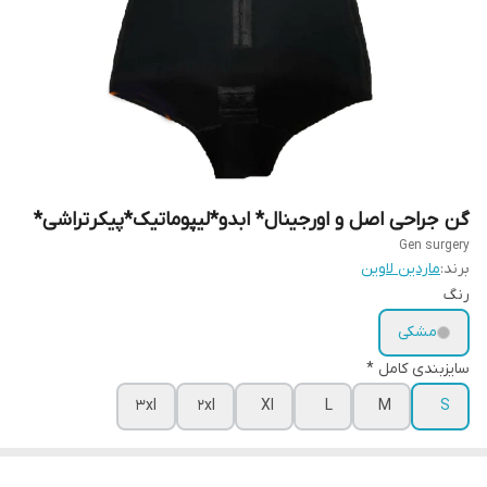
گن جراحی اصل و اورجینال* ابدو*لیپوماتیک*پیکرتراشی*
Gen surgery
برند:
ماردین لاوین
رنگ
مشکی
سایزبندی کامل *
3xl
2xl
Xl
L
M
S