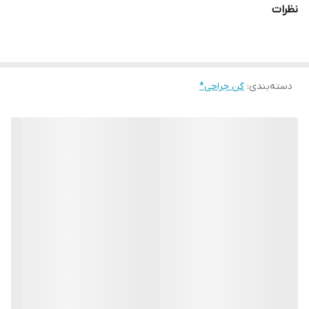
نظرات
قسمت فاق قزن
جنس و کیفیت عالی
مناسب عمل های زیبایی ابدو لیپو پیکرتراشی زایمان لاغری
دسته‌بندی
:
گن جراحی*