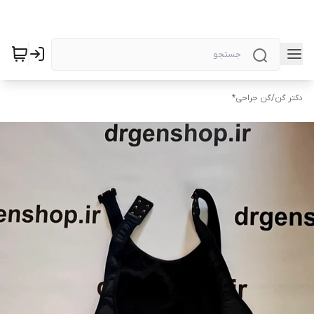
دکتر گن
/
گن جراحی*