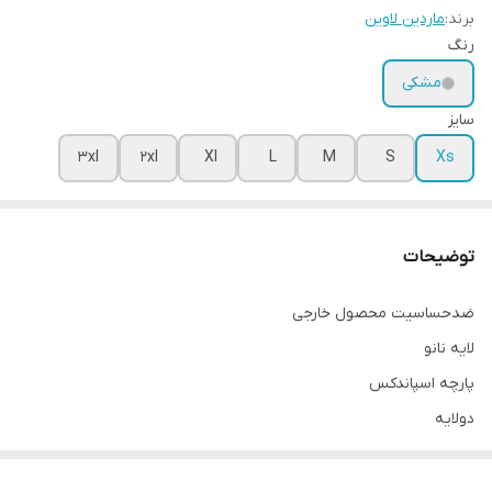
برند:
ماردین لاوین
رنگ
مشکی
سایز
3xl
2xl
Xl
L
M
S
Xs
توضیحات
ضدحساسیت محصول خارجی
لایه نانو
پارچه اسپاندکس
دولایه
قسمت سرشانه قزن
قسمت جلو قزن