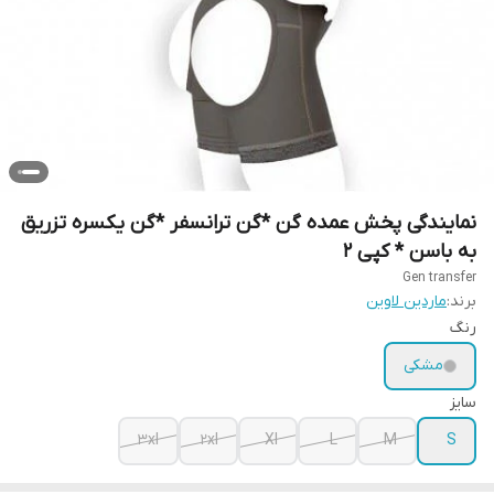
نمایندگی پخش عمده گن *گن ترانسفر *گن یکسره تزریق
به باسن * کپی 2
Gen transfer
برند:
ماردین لاوین
رنگ
مشکی
سایز
3xl
2xl
Xl
L
M
S