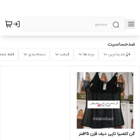
ضدحساسیت
جدیدترین
برندها
قیمت
دسته‌بندی
فقط محص
گن کلمبیا تاپی دیف قزن ۲۵فنر