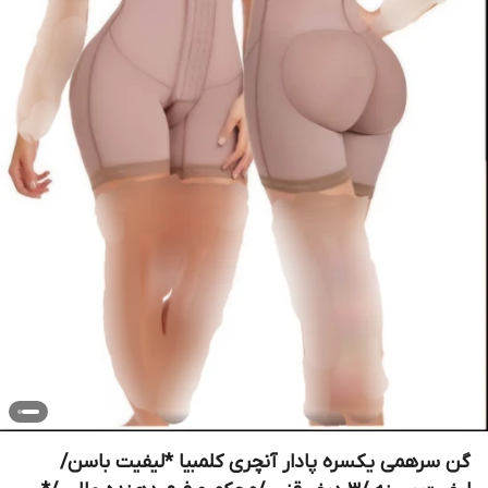
گن سرهمی یکسره پادار آنچری کلمبیا *لیفیت باسن/