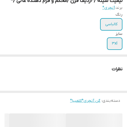
لیفیت سینه /۳ردیف قزن /محکم و فرم دهنده عالی /*
برند:
آنچری*
رنگ
کالباسی
سایز
3xl
نظرات
دسته‌بندی
:
گن آنچری*کلمبیا*