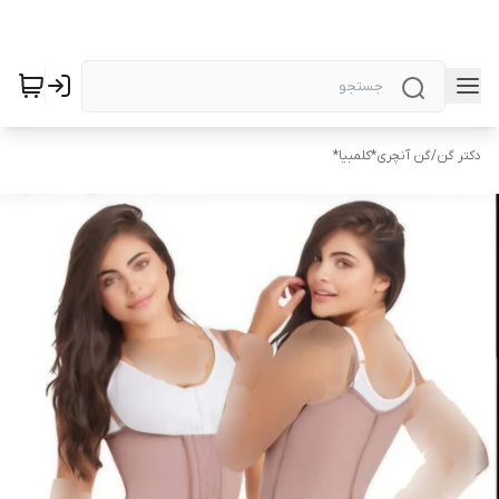
دکتر گن
/
گن آنچری*کلمبیا*