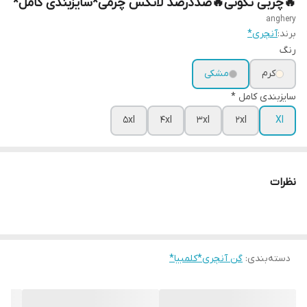
🔥چربی تکونی🔥صددرصد لاتکس چرمی*سایزبندی کامل*
anghery
برند:
آنچری*
رنگ
کرم
مشکی
سایزبندی کامل *
5xl
4xl
3xl
2xl
Xl
نظرات
دسته‌بندی
:
گن آنچری*کلمبیا*