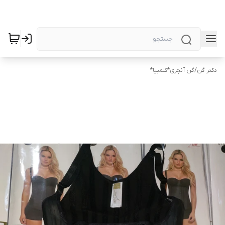
دکتر گن
/
گن آنچری*کلمبیا*