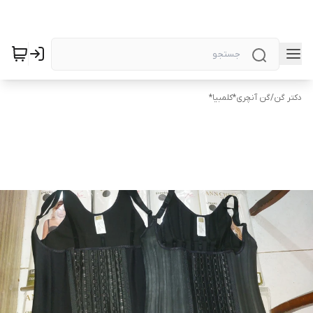
دکتر گن
/
گن آنچری*کلمبیا*