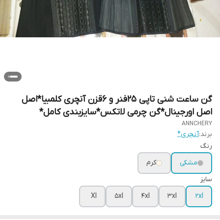
گن ساعت شنی تاپی ۲۵فنر و ۶قزن آنچری کلمبیا*اصل
اصل اورجینال*گن چرمی لاتکس*سایزبندی کامل*
ANNCHERY
برند:
آنچری*
رنگ
مشکی
کرم
سایز
Xl
5xl
4xl
3xl
2xl