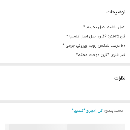
توضیحات
اصل باشیم اصل بخریم *
گن ۲۵فنره ۶قزن اصل اصل کلمبیا *
۱۰۰ درصد لاتکس رویه بیرونی چرمی *
فنر فلزی *قزن دوخت محکم*
آنچری لبالب کار هک شده *
آنچری داخل کار دوخت شده *
نظرات
دسته‌بندی
:
گن آنچری*کلمبیا*