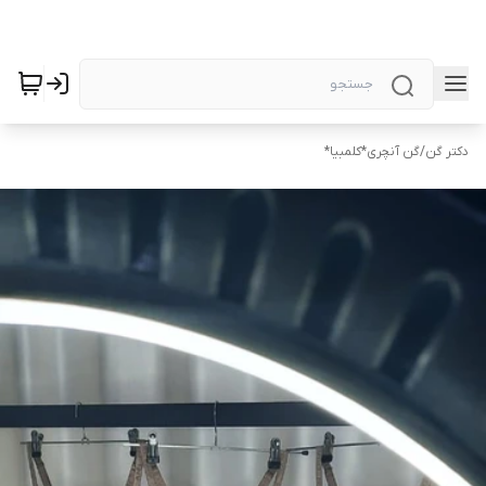
دکتر گن
/
گن آنچری*کلمبیا*