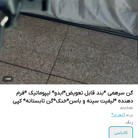
گن سرهمی *بند قابل تعویض*ابدو* لیپوماتیک *فرم
دهنده *لیفیت سینه و باسن*خنک*گن تابستانه* کپی
Ancheri
برند:
آنچری*
رنگ
کالباسی