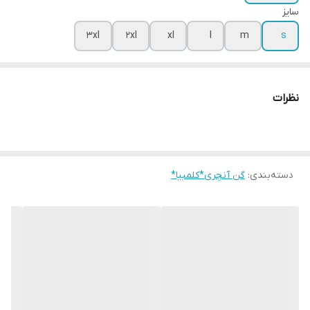
سایز
3xl
2xl
xl
l
m
s
نظرات
دسته‌بندی
:
گن آنچری*کلمبیا*