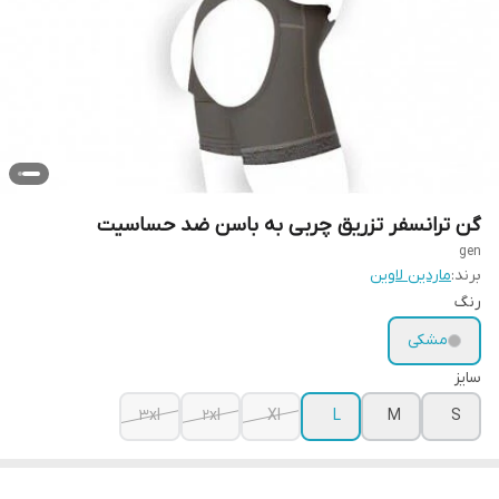
گن ترانسفر تزریق چربی به باسن ضد حساسیت
gen
برند:
ماردین لاوین
رنگ
مشکی
سایز
3xl
2xl
Xl
L
M
S