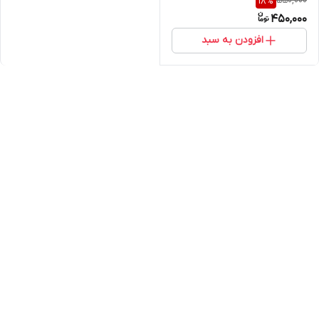
550,000
18
%
450,000
افزودن به سبد