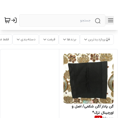
پربازدیدترین
برندها
قیمت
دسته‌بندی
فقط م
گن پادار/گن شکمی/ اصل و
اورجینال ترک*